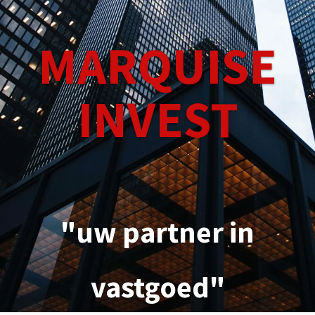
MARQUISE
INVEST
"uw partner in
vastgoed"